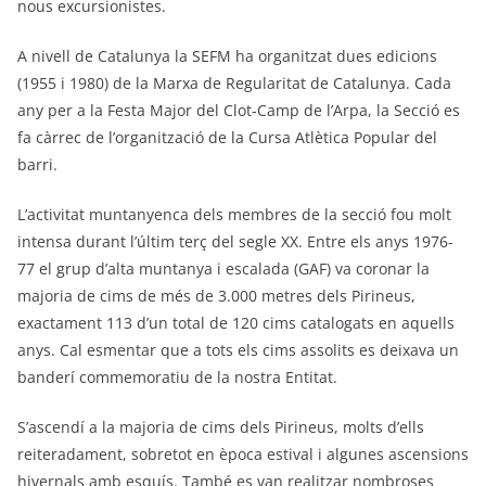
nous excursionistes.
A nivell de Catalunya la SEFM ha organitzat dues edicions
(1955 i 1980) de la Marxa de Regularitat de Catalunya. Cada
any per a la Festa Major del Clot-Camp de l’Arpa, la Secció es
fa càrrec de l’organització de la Cursa Atlètica Popular del
barri.
L’activitat muntanyenca dels membres de la secció fou molt
intensa durant l’últim terç del segle XX. Entre els anys 1976-
77 el grup d’alta muntanya i escalada (GAF) va coronar la
majoria de cims de més de 3.000 metres dels Pirineus,
exactament 113 d’un total de 120 cims catalogats en aquells
anys. Cal esmentar que a tots els cims assolits es deixava un
banderí commemoratiu de la nostra Entitat.
S’ascendí a la majoria de cims dels Pirineus, molts d’ells
reiteradament, sobretot en època estival i algunes ascensions
hivernals amb esquís. També es van realitzar nombroses