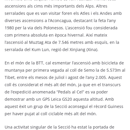
ascensions als cims més importants dels Alps. Altres
serralades que es van visitar foren els Atles i els Andes amb
diverses ascensions a l’Aconcagua, destacant la feta l’any
1980 per la via dels Polonesos. L’ascensió fou considerada
com primera absoluta en època hivernal. Així mateix
l’ascensió al Muztag Ata de 7.546 metres amb esquís, en la
serralada del Kum Lun, regió del Xinjiang (Xina).
En el món de la BTT, cal esmentar l’ascensió amb bicicleta de
muntanya per primera vegada al coll de Semo la de 5.573m al
Tibet, entre els mesos de juliol i agost de l‘any 2.005. Aquest
coll és considerat el més alt del món, ja que en el transcurs
de l’expedició anomenada “Pedals al Cel” es va poder
demostrar amb un GPS Leica GS20 aquesta altitud. Amb
aquest èxit un grup de la Secció aconseguí el rècord Guiness
per haver pujat al coll ciclable més alt del món.
Una activitat singular de la Secció ha estat la portada de