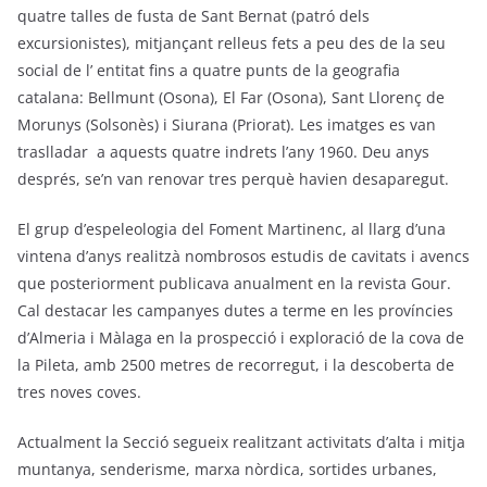
quatre talles de fusta de Sant Bernat (patró dels
excursionistes), mitjançant relleus fets a peu des de la seu
social de l’ entitat fins a quatre punts de la geografia
catalana: Bellmunt (Osona), El Far (Osona), Sant Llorenç de
Morunys (Solsonès) i Siurana (Priorat). Les imatges es van
traslladar a aquests quatre indrets l’any 1960. Deu anys
després, se’n van renovar tres perquè havien desaparegut.
El grup d’espeleologia del Foment Martinenc, al llarg d’una
vintena d’anys realitzà nombrosos estudis de cavitats i avencs
que posteriorment publicava anualment en la revista Gour.
Cal destacar les campanyes dutes a terme en les províncies
d’Almeria i Màlaga en la prospecció i exploració de la cova de
la Pileta, amb 2500 metres de recorregut, i la descoberta de
tres noves coves.
Actualment la Secció segueix realitzant activitats d’alta i mitja
muntanya, senderisme, marxa nòrdica, sortides urbanes,