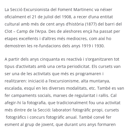
La Secció Excursionista del Foment Martinenc va néixer
oficialment el 21 de juliol del 1908, a recer d’una entitat
cultural amb més de cent anys d’història (1877) del barri del
Clot – Camp de l’Arpa. Des de aleshores ençà ha passat per
etapes excel·lents i d’altres més mediocres, com així ho
demostren les re-fundacions dels anys 1919 i 1930.
A partir dels anys cinquanta es reactivà i s’organitzaren tot
tipus d’activitats amb una certa periodicitat. Els cursets van
ser una de les activitats que més es programaren i
realitzaren: iniciació a l’excursionisme, alta muntanya,
escalada, esquí en les diverses modalitats, etc. També es van
fer campaments socials, marxes de regularitat i ral·lis. Cal
afegir-hi la fotografia, que tradicionalment fou una activitat
més dintre de la Secció: laboratori fotogràfic propi, cursets
fotogràfics i concurs fotogràfic anual. També convé fer
esment al grup de jovent, que durant uns anys formaren