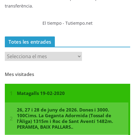
transferència.
El tiempo - Tutiempo.net
Totes les entrades
T
o
t
Mes visitades
e
s
l
e
s
e
n
t