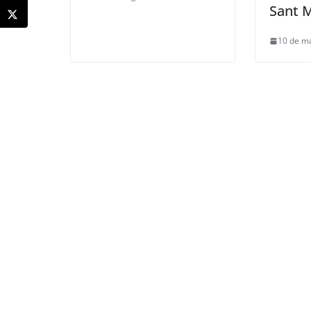
Sant M
10 de m