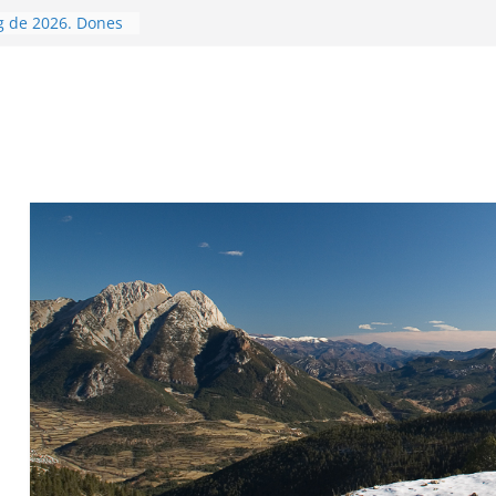
va» ETAPA
ló – Camprodon
ig de 2026. Dones
La Carabassa
NYA.
va» ETAPA 16B.
ries – Camprodon
y de 2026. Dones i
a Geganta
de l’Àliga) 1315m
a
ntí 1482m.
LLARS..
T-83
t-Oratori Sant
nça-Coll de