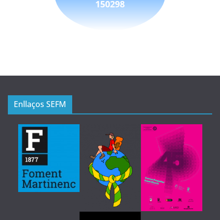
150298
Enllaços SEFM