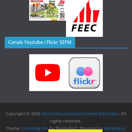
Canals Youtube i Flickr SEFM
Copyright © 2026
Secció Excursionista Foment Martinenc
. All
rights reserved.
Theme:
ColorMag Pro
by ThemeGrill. Powered by
WordPress
.