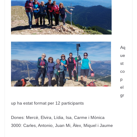
Aq
ue
st
co
p
el
gr
up ha estat format per 12 participants
Dones: Mercè, Elvira, Lídia,
Isa
, Carme i Mònica
3000: Carles, Antonio,
Juan Mi
, Àlex, Miquel i Jaume