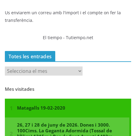
Us enviarem un correu amb l'import i el compte on fer la
transferència.
El tiempo - Tutiempo.net
Totes les entrades
T
o
t
Mes visitades
e
s
l
e
s
e