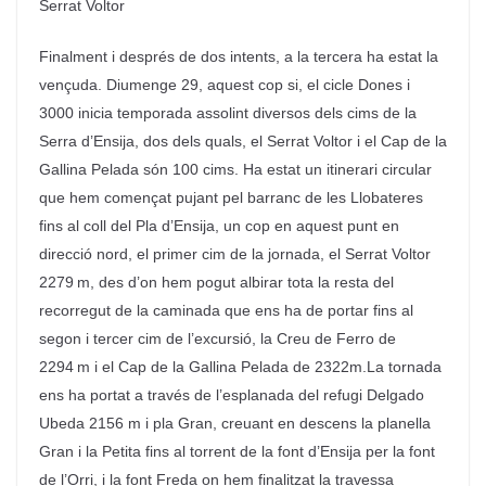
Serrat Voltor
Finalment i després de dos intents, a la tercera ha estat la
vençuda. Diumenge 29, aquest cop si, el cicle Dones i
3000 inicia temporada assolint
diversos dels cims de la
Serra d’
Ensija
, dos dels quals, el Serrat Voltor i el Cap de la
Gallina Pelada són 100 cims. Ha estat un itinerari circular
que hem començat pujant pel barranc de les Llobateres
fins al coll del Pla d’
Ensija
, un cop en aquest punt en
direcció nord, el primer cim de la jornada, el Serrat Voltor
2279 m, des d’on hem pogut albirar tota la resta del
recorregut de la caminada que ens ha de portar fins al
segon i tercer cim de l’excursió, la Creu de Ferro de
2294 m i el Cap de la Gallina Pelada de 2322m.La tornada
ens ha portat a través de l’esplanada del refugi Delgado
Ubeda 2156 m i pla Gran, creuant en descens la planella
Gran i la Petita fins al torrent de la font d’
Ensija
per la font
de l’Orri, i la font Freda on hem finalitzat la travessa