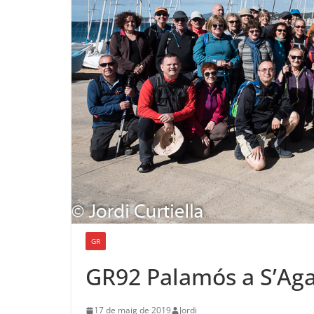
GR
GR92 Palamós a S’Ag
17 de maig de 2019
Jordi