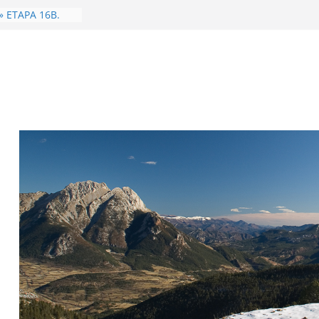
 de 2026. Dones
 Carabassa
YA.
» ETAPA 16B.
es – Camprodon
de 2026. Dones i
Geganta
 l’Àliga) 1315m
í 1482m.
LARS..
-83
a
Oratori Sant
a-Coll de
» ETAPA
 – Camprodon