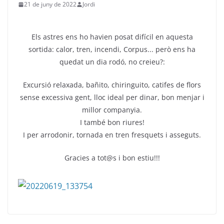
21 de juny de 2022
Jordi
Els astres ens ho havien posat difícil en aquesta
sortida: calor, tren, incendi, Corpus... però ens ha
quedat un dia rodó, no creieu?:
Excursió relaxada, bañito, chiringuito, catifes de flors
sense excessiva gent, lloc ideal per dinar, bon menjar i
millor companyia.
I també bon riures!
I per arrodonir, tornada en tren fresquets i asseguts.
Gracies a tot@s i bon estiu!!!