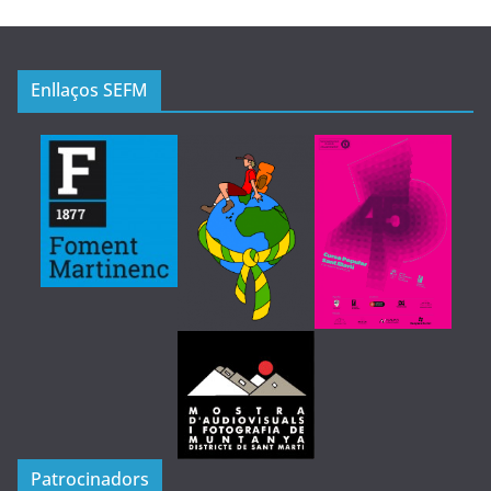
Enllaços SEFM
Patrocinadors