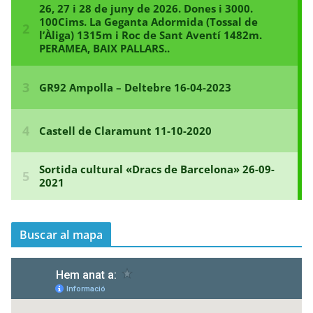
s
e
n
t
r
a
d
e
s
Buscar al mapa