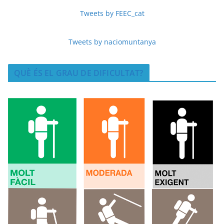
e
Tweets by FEEC_cat
o
Tweets by naciomuntanya
QUÈ ÉS EL GRAU DE DIFICULTAT?