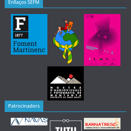
Enllaços SEFM
Patrocinadors