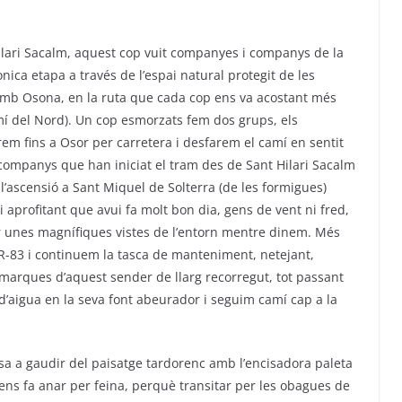
ari Sacalm, aquest cop vuit companyes i companys de la
ica etapa a través de l’espai natural protegit de les
 amb Osona, en la ruta que cada cop ens va acostant més
mí del Nord). Un cop esmorzats fem dos grups, els
em fins a Osor per carretera i desfarem el camí en sentit
 companys que han iniciat el tram des de Sant Hilari Sacalm
 l’ascensió a Sant Miquel de
Solterra
(de les formigues)
i aprofitant que avui fa molt bon dia, gens de vent ni fred,
ar unes magnífiques vistes de l’entorn mentre dinem. Més
R-83 i continuem la tasca de manteniment, netejant,
 marques d’aquest sender de llarg recorregut, tot passant
’aigua en la seva font abeurador i seguim camí cap a la
sa a gaudir del paisatge tardorenc amb l’encisadora paleta
ens fa anar per feina, perquè transitar per les obagues de