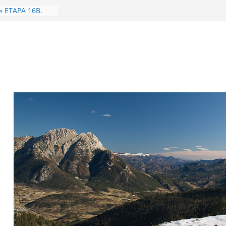
 de 2026. Dones
 Carabassa
YA.
» ETAPA 16B.
es – Camprodon
de 2026. Dones i
Geganta
 l’Àliga) 1315m
í 1482m.
LARS..
-83
a
Oratori Sant
a-Coll de
» ETAPA
 – Camprodon