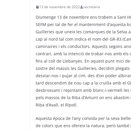
13 de novembre de 2022
secretaria
Diumenge 13 de novembre ens trobem a Sant Hil
SEFM
per tal de fer el manteniment d’aquesta bon
Guilleries que uneix les comarques de la Selva
cap al nord tal com indica el nom del GR-83 (Ca
caminaires i els conductors. Aquests segons anir
contrari, amb la intenció de trobar-nos amb els
fins al coll de
Llebanyes
. En aquest punt inici de
sostre del massís les Guilleries, decidim plegats 
desviar-nos i pujar al cim, des d’on poder albir
tard descendim de nou cap a la cruïlla amb el G
desbrossant i repintant amb blanc-i-vermell les
pels massos de la Riba d’Amunt on ens abastim d
Riba d’Avall, el Ripoll.
Aquesta època de l’any convida per la seva belle
de colors que ens ofereix la natura, però també 