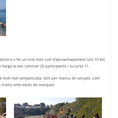
la sencera o fer un tros més curt d’aproximadament uns 10 km
ó llarga la van caminar 20 participants i la curta 11.
tà molt mal senyalitzada, tant per manca de senyals, com
its trams amb excés de marques.