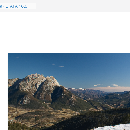
ig de 2026. Dones
La Carabassa
NYA.
a» ETAPA 16B.
ries – Camprodon
y de 2026. Dones i
 Geganta
de l’Àliga) 1315m
ntí 1482m.
LLARS..
T-83
a
-Oratori Sant
nça-Coll de
va» ETAPA
ló – Camprodon