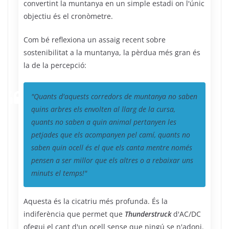
convertint la muntanya en un simple estadi on l'únic
objectiu és el cronòmetre.
Com bé reflexiona un assaig recent sobre
sostenibilitat a la muntanya, la pèrdua més gran és
la de la percepció:
"Quants d'aquests corredors de muntanya no saben
quins arbres els envolten al llarg de la cursa,
quants no saben a quin animal pertanyen les
petjades que els acompanyen pel camí, quants no
saben quin ocell és el que els canta mentre només
pensen a ser millor que els altres o a rebaixar uns
minuts el temps!"
Aquesta és la cicatriu més profunda. És la
indiferència que permet que
Thunderstruck
d'AC/DC
ofegui el cant d'un ocell sense que ningú se n'adoni.