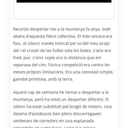
Recordo despertar-me a la muntanya fa anys, molt
abans d'aquesta febre col·lectiva. El món encara era
fosc, el silenci només trencat pel so del meu propi
alè i el cruixir de les fulles sota les botes. L'aire era
fred, pur. L'únic repte era la distància que em
separava del cim, l'única competició era contra les
meves pròpies limitacions. Era una connexió simple,
gairebé primitiva, amb la terra.
Aquest cap de setmana he tornat a despertar a la
muntanya, però ha estat un despertar diferent. El
silenci ha estat substituït pel brogit de motors. Una
desena d'autobusos ben plens descarregaven
centenars de corredors en una esplanada
convertida en camp base. L'aire pur estava