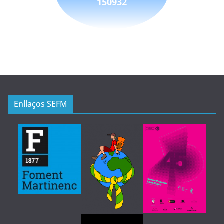
150932
Enllaços SEFM