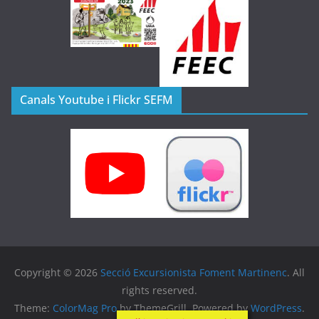
Canals Youtube i Flickr SEFM
Copyright © 2026
Secció Excursionista Foment Martinenc
. All
rights reserved.
Theme:
ColorMag Pro
by ThemeGrill. Powered by
WordPress
.