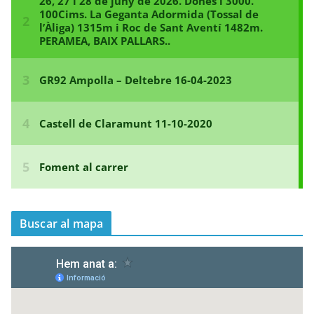
e
n
t
r
a
d
e
s
Buscar al mapa