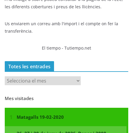
les diferents cobertures i preus de les llicències.
Us enviarem un correu amb l'import i el compte on fer la
transferència.
El tiempo - Tutiempo.net
Totes les entrades
T
o
t
Mes visitades
e
s
l
e
s