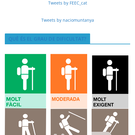
Tweets by FEEC_cat
o
Tweets by naciomuntanya
QUÈ ÉS EL GRAU DE DIFICULTAT?