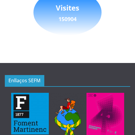
Visites
150904
Enllaços SEFM