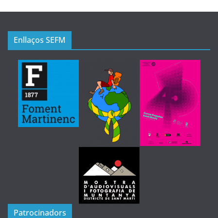
Enllaços SEFM
Patrocinadors