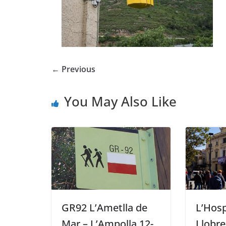
← Previous
You May Also Like
GR92 L’Ametlla de
L’Hosp
Mar – L’Ampolla 12-
Llobre