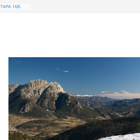
e 2026. Dones
arabassa
.
ETAPA 16B.
 – Camprodon
 2026. Dones i
ganta
’Àliga) 1315m
1482m.
S..
3
atori Sant
a
Coll de
ETAPA
 Camprodon