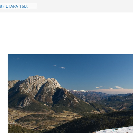
ig de 2026. Dones
La Carabassa
NYA.
a» ETAPA 16B.
ries – Camprodon
y de 2026. Dones i
 Geganta
de l’Àliga) 1315m
ntí 1482m.
LLARS..
T-83
a
-Oratori Sant
nça-Coll de
va» ETAPA
ló – Camprodon