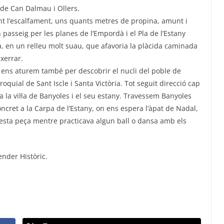
 de Can Dalmau i Ollers.
nt l’escalfament, uns quants metres de propina, amunt i
un passeig per les planes de l’Empordà i el Pla de l’Estany
na, en un relleu molt suau, que afavoria la plàcida caminada
xerrar.
 ens aturem també per descobrir el nucli del poble de
oquial de Sant Iscle i Santa Victòria. Tot seguit direcció cap
 la vil·la de Banyoles i el seu estany. Travessem Banyoles
concret a la Carpa de l’Estany, on ens espera l’àpat de Nadal,
esta peça mentre practicava algun ball o dansa amb els
nder Històric.