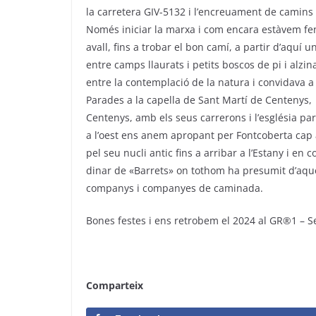
la carretera GIV-5132 i l’encreuament de camins
Només iniciar la marxa i com encara estàvem fe
avall, fins a trobar el bon camí, a partir d’aquí 
entre camps llaurats i petits boscos de pi i alzi
entre la contemplació de la natura i convidava a 
Parades a la capella de Sant Martí de Centenys,
Centenys, amb els seus carrerons i l’església parr
a l’oest ens anem apropant per Fontcoberta cap a
pel seu nucli antic fins a arribar a l’Estany i en 
dinar de «Barrets» on tothom ha presumit d’aqu
companys i companyes de caminada.
Bones festes i ens retrobem el 2024 al GR®1 – Se
Comparteix