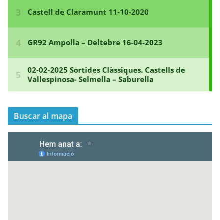
r
a
d
e
s
Buscar al mapa