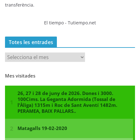
transferència.
El tiempo - Tutiempo.net
Totes les entrades
T
o
t
Mes visitades
e
s
l
e
s
e
n
t