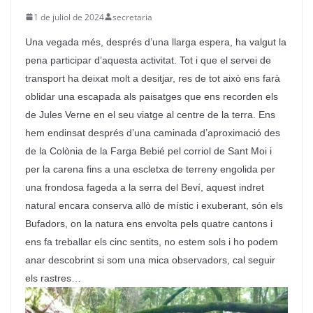
1 de juliol de 2024
secretaria
Una vegada més, després d’una llarga espera, ha valgut la
pena participar d’aquesta activitat. Tot i que el servei de
transport ha deixat molt a desitjar, res de tot això ens farà
oblidar una escapada als paisatges que ens recorden els
de Jules Verne en el seu viatge al centre de la terra. Ens
hem endinsat després d’una caminada d’aproximació des
de la Colònia de la Farga
Bebié
pel corriol de Sant
Moi
i
per la carena fins a una escletxa de terreny engolida per
una frondosa fageda a la serra del
Beví
, aquest indret
natural encara conserva allò de místic i exuberant, són els
Bufadors, on la natura ens envolta pels quatre cantons i
ens fa treballar els cinc sentits, no estem sols i ho podem
anar descobrint si som una mica observadors, cal seguir
els rastres…